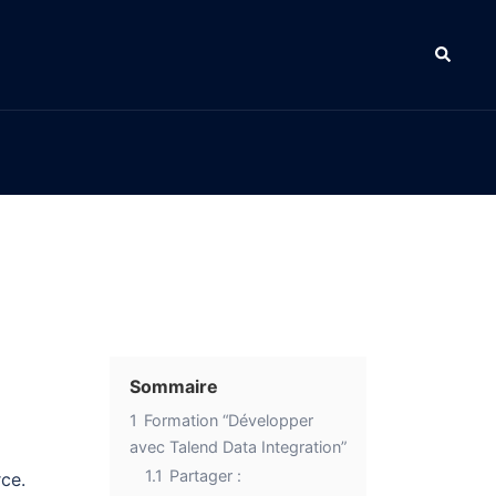
Sommaire
1
Formation “Développer
avec Talend Data Integration”
1.1
Partager :
ce.