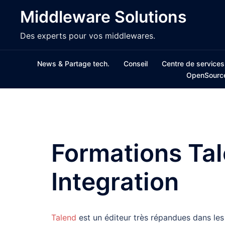
Aller
Middleware Solutions
au
contenu
Des experts pour vos middlewares.
News & Partage tech.
Conseil
Centre de services
OpenSourc
Formations Ta
Integration
Talend
est un éditeur très répandues dans les