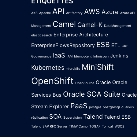
ÉTIQUETTES
API
AWS
Azure
AKS
Apache
Artifactory
Azure API
Camel
Camel-K
Management
DataManagement
Enterprise Architecture
elasticsearch
ESB
EnterpriseFlowsRepository
ETL
GKE
IaaS
Jenkins
Gouvernance
IAM
Idempotent
Infinispan
MiniShift
Kubernetes
microk8s
OpenShift
Oracle
Oracle
OpenSource
Oracle SOA Suite
Services Bus
Oracle
PaaS
Stream Explorer
postgre
postgresql
quarkus
SOA
Talend
Talend ESB
réplication
Supervision
Talend SAP RFC Server
TIMWICamp
TOGAF
Tomcat
WSO2