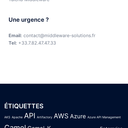
Une urgence ?
Email:
contact@middleware-solutions.fr
Tel:
+33.7.82.47.47.33
ÉTIQUETTES
API
AWS
Azure
AKS
Apache
Artifactory
Azure API Management
Camel