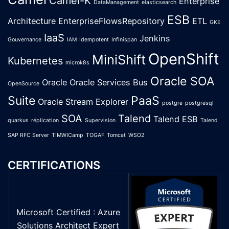
Camel-K
Enterprise
DataManagement
elasticsearch
ESB
Architecture
EnterpriseFlowsRepository
ETL
GKE
IaaS
Jenkins
Gouvernance
IAM
Idempotent
Infinispan
OpenShift
MiniShift
Kubernetes
microk8s
Oracle SOA
Oracle
Oracle Services Bus
OpenSource
Suite
PaaS
Oracle Stream Explorer
postgre
postgresql
SOA
Talend
Talend ESB
quarkus
réplication
Supervision
Talend
SAP RFC Server
TIMWICamp
TOGAF
Tomcat
WSO2
CERTIFICATIONS
Microsoft Certified : Azure
Solutions Architect Expert