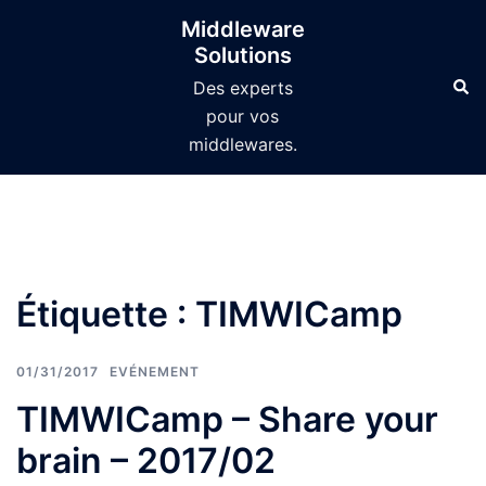
Aller
Middleware
au
Solutions
contenu
Des experts
pour vos
middlewares.
Étiquette :
TIMWICamp
01/31/2017
EVÉNEMENT
TIMWICamp – Share your
brain – 2017/02