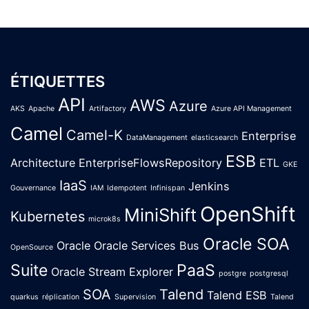
ÉTIQUETTES
API
AWS
Azure
AKS
Apache
Artifactory
Azure API Management
Camel
Camel-K
Enterprise
DataManagement
elasticsearch
ESB
Architecture
EnterpriseFlowsRepository
ETL
GKE
IaaS
Jenkins
Gouvernance
IAM
Idempotent
Infinispan
OpenShift
MiniShift
Kubernetes
microk8s
Oracle SOA
Oracle
Oracle Services Bus
OpenSource
Suite
PaaS
Oracle Stream Explorer
postgre
postgresql
SOA
Talend
Talend ESB
quarkus
réplication
Supervision
Talend