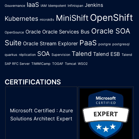
IaaS
Jenkins
Gouvernance
IAM
Idempotent
Infinispan
OpenShift
MiniShift
Kubernetes
microk8s
Oracle SOA
Oracle
Oracle Services Bus
OpenSource
Suite
PaaS
Oracle Stream Explorer
postgre
postgresql
SOA
Talend
Talend ESB
quarkus
réplication
Supervision
Talend
SAP RFC Server
TIMWICamp
TOGAF
Tomcat
WSO2
CERTIFICATIONS
Microsoft Certified : Azure
Solutions Architect Expert