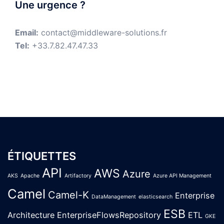
Une urgence ?
Email:
contact@middleware-solutions.fr
Tel:
+33.7.82.47.47.33
ÉTIQUETTES
API
AWS
Azure
AKS
Apache
Artifactory
Azure API Management
Camel
Camel-K
Enterprise
DataManagement
elasticsearch
ESB
Architecture
EnterpriseFlowsRepository
ETL
GKE