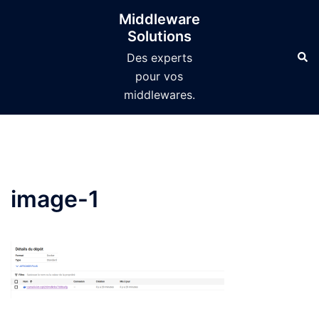
Aller
Middleware
au
Solutions
contenu
Des experts
pour vos
middlewares.
image-1