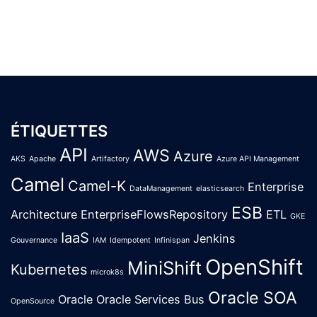
ÉTIQUETTES
API
AWS
Azure
AKS
Apache
Artifactory
Azure API Management
Camel
Camel-K
Enterprise
DataManagement
elasticsearch
ESB
Architecture
EnterpriseFlowsRepository
ETL
GKE
IaaS
Jenkins
Gouvernance
IAM
Idempotent
Infinispan
OpenShift
MiniShift
Kubernetes
microk8s
Oracle SOA
Oracle
Oracle Services Bus
OpenSource