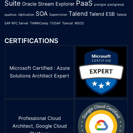
Suite
PaaS
Oracle Stream Explorer
postgre
postgresql
SOA
Talend
Talend ESB
quarkus
réplication
Supervision
Talend
SAP RFC Server
TIMWICamp
TOGAF
Tomcat
WSO2
CERTIFICATIONS
Microsoft Certified : Azure
Solutions Architect Expert
Professional Cloud
Architect, Google Cloud