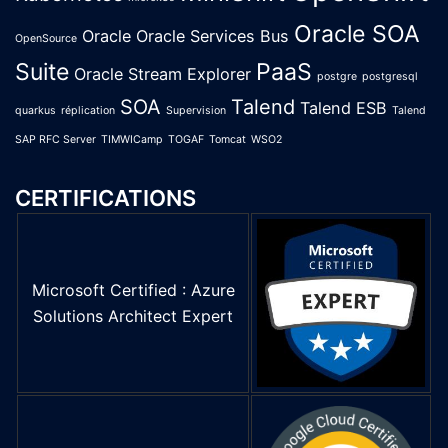
Oracle SOA
Oracle
Oracle Services Bus
OpenSource
Suite
PaaS
Oracle Stream Explorer
postgre
postgresql
SOA
Talend
Talend ESB
quarkus
réplication
Supervision
Talend
SAP RFC Server
TIMWICamp
TOGAF
Tomcat
WSO2
CERTIFICATIONS
Microsoft Certified : Azure
Solutions Architect Expert