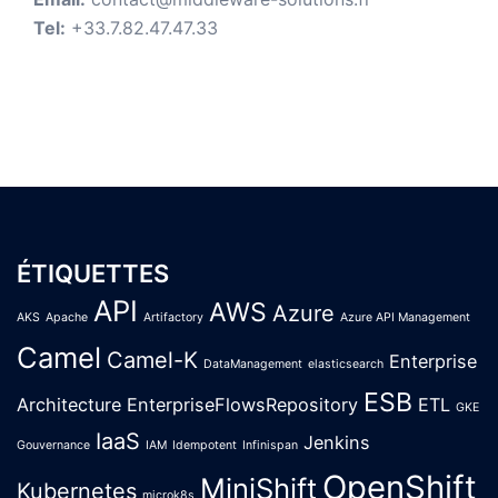
Tel:
+33.7.82.47.47.33
ÉTIQUETTES
API
AWS
Azure
AKS
Apache
Artifactory
Azure API Management
Camel
Camel-K
Enterprise
DataManagement
elasticsearch
ESB
Architecture
EnterpriseFlowsRepository
ETL
GKE
IaaS
Jenkins
Gouvernance
IAM
Idempotent
Infinispan
OpenShift
MiniShift
Kubernetes
microk8s