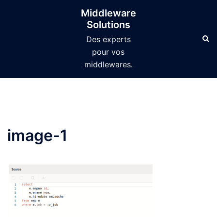
Aller
Middleware
au
Solutions
contenu
Des experts
pour vos
middlewares.
image-1