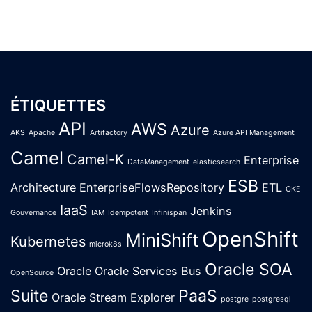
ÉTIQUETTES
API
AWS
Azure
AKS
Apache
Artifactory
Azure API Management
Camel
Camel-K
Enterprise
DataManagement
elasticsearch
ESB
Architecture
EnterpriseFlowsRepository
ETL
GKE
IaaS
Jenkins
Gouvernance
IAM
Idempotent
Infinispan
OpenShift
MiniShift
Kubernetes
microk8s
Oracle SOA
Oracle
Oracle Services Bus
OpenSource
Suite
PaaS
Oracle Stream Explorer
postgre
postgresql