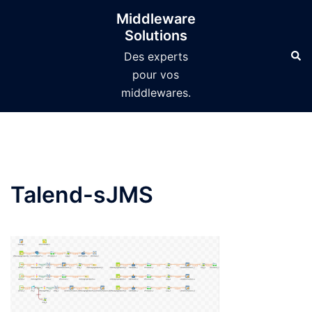
Aller
Middleware
au
Solutions
contenu
Des experts
pour vos
middlewares.
Talend-sJMS