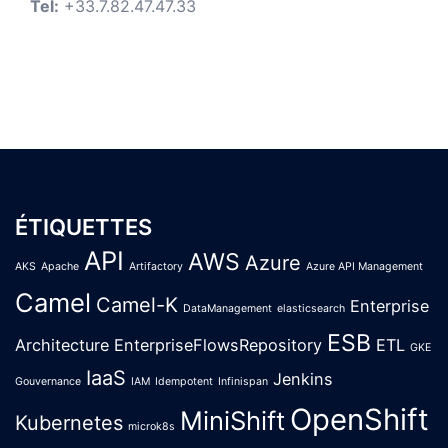
Tel:
+33.7.82.47.47.33
ÉTIQUETTES
API
AWS
Azure
AKS
Apache
Artifactory
Azure API Management
Camel
Camel-K
Enterprise
DataManagement
elasticsearch
ESB
Architecture
EnterpriseFlowsRepository
ETL
GKE
IaaS
Jenkins
Gouvernance
IAM
Idempotent
Infinispan
OpenShift
MiniShift
Kubernetes
microk8s