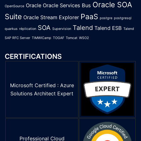
Oracle SOA
Oracle
Oracle Services Bus
OpenSource
Suite
PaaS
Oracle Stream Explorer
postgre
postgresql
SOA
Talend
Talend ESB
quarkus
réplication
Supervision
Talend
SAP RFC Server
TIMWICamp
TOGAF
Tomcat
WSO2
CERTIFICATIONS
Microsoft Certified : Azure
Solutions Architect Expert
Professional Cloud