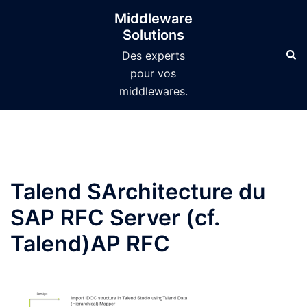
Aller
Middleware
au
Solutions
contenu
Des experts
pour vos
middlewares.
Talend SArchitecture du
SAP RFC Server (cf.
Talend)AP RFC