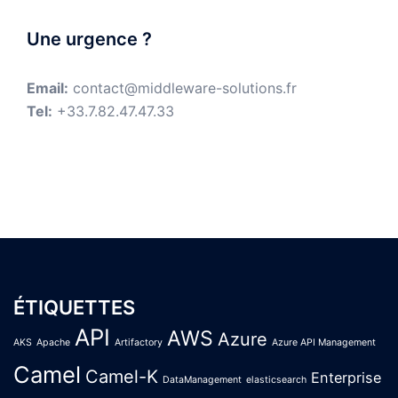
Une urgence ?
Email:
contact@middleware-solutions.fr
Tel:
+33.7.82.47.47.33
ÉTIQUETTES
API
AWS
Azure
AKS
Apache
Artifactory
Azure API Management
Camel
Camel-K
Enterprise
DataManagement
elasticsearch