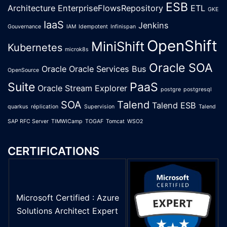
ESB
Architecture
EnterpriseFlowsRepository
ETL
GKE
IaaS
Jenkins
Gouvernance
IAM
Idempotent
Infinispan
OpenShift
MiniShift
Kubernetes
microk8s
Oracle SOA
Oracle
Oracle Services Bus
OpenSource
Suite
PaaS
Oracle Stream Explorer
postgre
postgresql
SOA
Talend
Talend ESB
quarkus
réplication
Supervision
Talend
SAP RFC Server
TIMWICamp
TOGAF
Tomcat
WSO2
CERTIFICATIONS
Microsoft Certified : Azure
Solutions Architect Expert