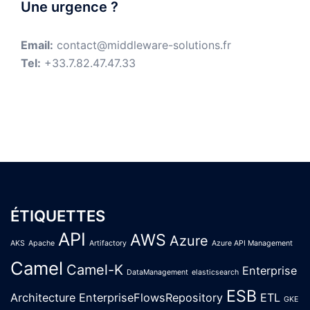
Une urgence ?
Email:
contact@middleware-solutions.fr
Tel:
+33.7.82.47.47.33
ÉTIQUETTES
API
AWS
Azure
AKS
Apache
Artifactory
Azure API Management
Camel
Camel-K
Enterprise
DataManagement
elasticsearch
ESB
Architecture
EnterpriseFlowsRepository
ETL
GKE