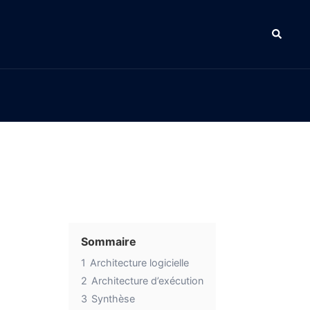
Sommaire
1
Architecture logicielle
2
Architecture d’exécution
3
Synthèse