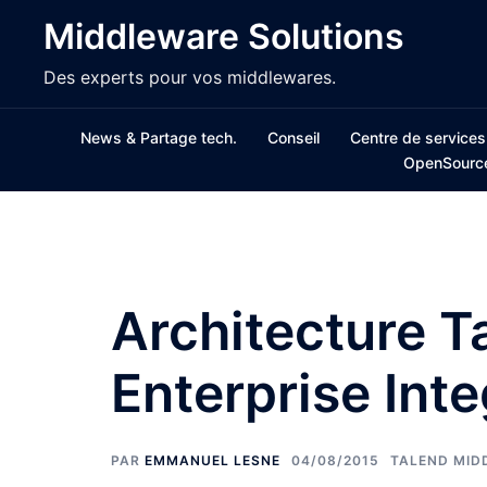
Aller
Middleware Solutions
au
contenu
Des experts pour vos middlewares.
News & Partage tech.
Conseil
Centre de services
OpenSourc
Architecture T
Enterprise Inte
PAR
EMMANUEL LESNE
04/08/2015
TALEND MID